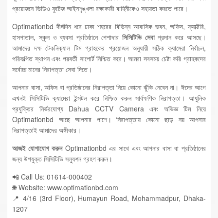
প্রয়োজনে ভিডিও ফুটেজ আইনশৃঙ্খলা রক্ষাকারী বাহিনীকেও সহায়তা করতে পারে।
Optimationbd দীর্ঘদিন ধরে ঢাকা শহরের বিভিন্ন আবাসিক ভবন, অফিস, ফ্যাক্টরি,
হাসপাতাল, স্কুল ও ব্যবসা প্রতিষ্ঠানে পেশাদার
সিসিটিভি সেবা
প্রদান করে আসছে।
আমাদের দক্ষ টেকনিক্যাল টিম গ্রাহকের প্রয়োজন অনুযায়ী সঠিক ক্যামেরা নির্বাচন,
পরিকল্পিত স্থাপন এবং পরবর্তী সাপোর্ট নিশ্চিত করে। আমরা সবসময় চেষ্টা করি গ্রাহকদের
সর্বোচ্চ মানের নিরাপত্তা সেবা দিতে।
আপনার বাসা, অফিস বা প্রতিষ্ঠানের নিরাপত্তা নিয়ে কোনো ঝুঁকি নেবেন না। ঈদের আগে
এখনই সিসিটিভি ক্যামেরা ইন্সটল করে নিশ্চিত করুন সার্বক্ষণিক নিরাপত্তা। আধুনিক
প্রযুক্তির নির্ভরযোগ্য Dahua CCTV Camera এবং অভিজ্ঞ টিম নিয়ে
Optimationbd আছে আপনার পাশে। নিরাপত্তায় কোনো ছাড় নয় আপনার
নিরাপত্তাই আমাদের অঙ্গীকার।
আজই যোগাযোগ করুন
Optimationbd এর সাথে এবং আপনার বাসা বা প্রতিষ্ঠানের
জন্য উপযুক্ত সিসিটিভি সল্যুশন গ্রহণ করুন।
📲 Call Us: 01614-000402
🌐 Website: www.optimationbd.com
📍 4/16 (3rd Floor), Humayun Road, Mohammadpur, Dhaka-
1207