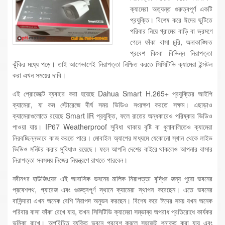
ক্যামেরা অত্যন্ত গুরুত্বপূর্ণ একটি
প্রযুক্তি। বিশেষ করে ঈদের ছুটিতে
পরিবার নিয়ে গ্রামের বাড়ি বা ভ্রমণে
গেলে ফাঁকা বাসা চুরি, অনাকাঙ্ক্ষিত
প্রবেশ কিংবা বিভিন্ন নিরাপত্তা
ঝুঁকির মধ্যে পড়ে। তাই আগেভাগেই নিরাপত্তা নিশ্চিত করতে সিসিটিভি ক্যামেরা ইন্সটল
করা এখন সময়ের দাবি।
এই প্রোজেক্টে ব্যবহার করা হয়েছে Dahua Smart H.265+ প্রযুক্তির আইপি
ক্যামেরা, যা কম স্টোরেজে দীর্ঘ সময় ভিডিও সংরক্ষণ করতে সক্ষম। এছাড়াও
ক্যামেরাগুলোতে রয়েছে Smart IR প্রযুক্তি, ফলে রাতের অন্ধকারেও পরিষ্কার ভিডিও
পাওয়া যায়। IP67 Weatherproof সুবিধা থাকায় বৃষ্টি বা ধুলাবালিতেও ক্যামেরা
নিরবচ্ছিন্নভাবে কাজ করতে পারে। মোবাইল অ্যাপের মাধ্যমে যেকোনো স্থান থেকে লাইভ
ভিডিও মনিটর করার সুবিধাও রয়েছে। ফলে আপনি দেশের বাইরে থাকলেও আপনার বাসার
নিরাপত্তা সবসময় নিজের নিয়ন্ত্রণে রাখতে পারবেন।
নবীনগর হাউজিংয়ের এই আবাসিক ভবনের মালিক নিরাপত্তা বৃদ্ধির জন্য পুরো ভবনের
প্রবেশপথ, গ্যারেজ এবং গুরুত্বপূর্ণ স্থানে ক্যামেরা স্থাপন করেছেন। এতে ভবনের
বাসিন্দারা এখন অনেক বেশি নিরাপদ অনুভব করছেন। বিশেষ করে ঈদের সময় যখন অনেক
পরিবার বাসা ফাঁকা রেখে যায়, তখন সিসিটিভি ক্যামেরা সম্ভাব্য অপরাধ প্রতিরোধে কার্যকর
ভূমিকা রাখে। অপরিচিত ব্যক্তি ভবনে প্রবেশ করলে সহজেই শনাক্ত করা যায় এবং