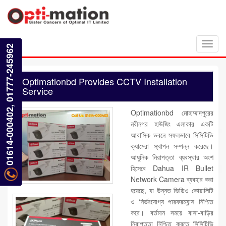
Toggl
01614-000402, 01777-245962
navig
Optimationbd Provides CCTV Installation
Service
Optimationbd মোহাম্মাদপুরের
নবীনগর হাউজিং এলাকার একটি
আবাসিক ভবনে সফলভাবে সিসিটিভি
ক্যামেরা স্থাপন সম্পন্ন করেছে।
আধুনিক নিরাপত্তা ব্যবস্থার অংশ
হিসেবে Dahua IR Bullet
Network Camera ব্যবহার করা
হয়েছে, যা উন্নত ভিডিও কোয়ালিটি
ও নির্ভরযোগ্য পারফরম্যান্স নিশ্চিত
করে। বর্তমান সময়ে বাসা-বাড়ির
নিরাপত্তা নিশ্চিত করতে সিসিটিভি