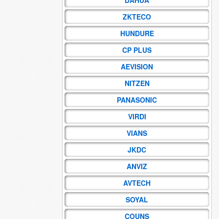
ZKTECO
HUNDURE
CP PLUS
AEVISION
NITZEN
PANASONIC
VIRDI
VIANS
JKDC
ANVIZ
AVTECH
SOYAL
COUNS