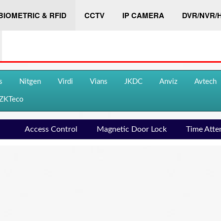
BIOMETRIC & RFID
CCTV
IP CAMERA
DVR/NVR/
s
Nitgen
Virdi
Vians
JKDC
Anviz
Avtech
ZKTeco
Access Control
Magnetic Door Lock
Time Atte