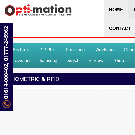
HOME
CONTACT
01614-000402, 01777-245962
Realtime
CP Plus
Panasonic
Aevision
Coun
Jovision
Samsung
Soyal
V-View
Yhdo
BIOMETRIC & RFID