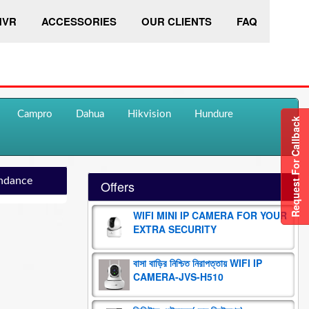
HVR
ACCESSORIES
OUR CLIENTS
FAQ
Campro
Dahua
Hikvision
Hundure
Request For Callback
ndance
Offers
WIFI MINI IP CAMERA FOR YOUR
EXTRA SECURITY
বাসা বাড়ির নিশ্চিত নিরাপত্তায় WIFI IP
CAMERA-JVS-H510